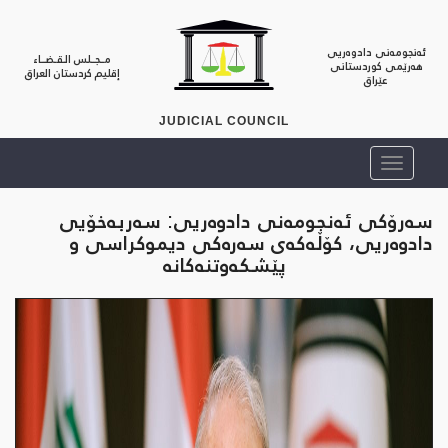
ئەنجومەنی دادوەریی
مــجــلس الـقـضــاء
هەرێمی کوردستانی
إقليم كردستان العراق
عێراق
JUDICIAL COUNCIL
سه‌رۆكی ئه‌نجومه‌نی دادوه‌ریی: سه‌ربه‌خۆیی
دادوه‌ریی، كۆڵه‌كه‌ی سه‌ره‌كی دیموكراسی و
پێشكه‌وتنه‌كانه‌‌