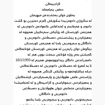
ئازادییه‌كان.
ده‌قی په‌یامه‌كه‌:
به‌ناوی خوای به‌خشنده‌ی میهره‌بان
له‌ ساڵرۆژی دادوه‌رییدا سڵاوێكی گه‌رم ده‌نێرین بۆ گشت 
دادوه‌ر و فه‌رمانبه‌ر و ئه‌ندامانی خانه‌واده‌ی دادوه‌ریی له‌ 
هه‌رێمی كوردستان كه‌ رۆڵێكی سه‌ره‌كییان هه‌بووه‌ له‌ 
به‌هێزكردن و پێشخستنی ده‌سه‌ڵاتی دادوه‌ریی و 
دادگاكان و سه‌روه‌ریی یاسا له‌ هه‌رێمی كوردستان. 
بێگومان دوای راپه‌ڕین له‌ هه‌رێمی كوردستان قۆناغه‌كانی 
گه‌یشتن به‌م رۆژه‌ قۆناغی سه‌خت بوون هه‌ر له‌ 
دامه‌زراندنی دادگای پێداچوونه‌وه‌ی هه‌رێم له‌ 16/1/1993 
تا به‌ ئه‌مڕۆ كه‌ ده‌سه‌ڵاتی دادوه‌ریی له‌ ده‌سه‌ڵاته‌كانی 
دیكه‌ جیاكراوه‌ته‌وه‌ و رۆڵێكی گرنگی هه‌بووه‌ له‌  
پاراستنی مافی هاووڵاتیان و چاره‌سه‌ركردنی كێشه‌كانیان 
و به‌هێزكردنی دیموكراسی و ئازادییه‌كان و له‌ ئه‌نجامیشدا 
به‌هێزكردنی متمانه‌ی نێوان هاووڵاتیان و ده‌سه‌ڵاتی 
دادوه‌ریی و دادگاكان. 
سه‌ربه‌خۆیی دادوه‌ریی و سه‌روه‌ریی یاسا بناغه‌و 
كۆڵه‌كه‌ی سه‌ره‌كی بنیاتنانی دیموكراسی و ده‌وڵه‌ت و 