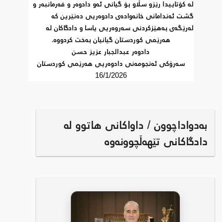
له‌ كۆتاییدا رێزو سڵاو بۆ گیانی ئه‌و دادوه‌ر و فه‌رمانبه‌ر و 
گشت ئه‌ندامانی خانه‌واده‌ی دادوه‌ریی ده‌نێرین كه‌ 
له‌رێگه‌ی به‌هێزكردنی سه‌روه‌ریی یاسا و دادگاكان له‌ 
هه‌رێمی كوردستان گیانیان به‌خت كردووه‌.
دادوه‌ر عبدالجبار عزیز حسن
سه‌رۆكی ئه‌نجومه‌نی دادوه‌ریی هه‌رێمی كوردستان
16/1/2026
بەدواداچوون / داواکانی هاتوو لە
دادگاکانی تێهەڵچوونەوە