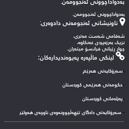
بەدواداچوونی ئەنجوومەن.
بەدواداچوونی ئەنجوومەن.
ناونیشانی ئەنجومەنی دادوەری
:
شەقامی شەست مەتری،
نزیک بەرزەپردی عەنکاوە،
چوار ڕێیانی فرانسۆ میتەران.
لینكی ماڵپه‌ره‌ په‌یوه‌ندیداره‌كان:
-
سه‌رۆکایه‌تی هه‌رێم
-
حكومه‌تی هه‌رێمی كوردستان
-
پەرلەمانی کوردستان
-
سه‌رۆكایه‌تی دادگای تێهه‌ڵچوونه‌وه‌ی ناوچه‌ی هه‌ولێر