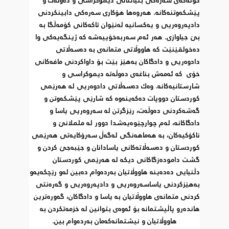
پێشكه‌وتنه‌كانه‌. هه‌روه‌ها هۆكاری سه‌ره‌كی دابینكردنی 
دادپه‌روه‌ریی و یه‌كسانیه‌ له‌نێوان تاكه‌كانی كۆمه‌ڵگا به‌ 
بێ جیاوازی. هه‌ر ئه‌م سه‌ربه‌خۆییه‌شه‌ كه‌ ژینگه‌یه‌كی وا 
ده‌خولقێنێت كه‌ هاووڵاتی متمانه‌ی به‌ ده‌سه‌ڵاتی 
دادوه‌ریی و دادگاكان به‌هێز بێت بۆ داواكردنی مافه‌كانی 
خۆی  كه‌ ئه‌مه‌ش بناغه‌ی ده‌وڵه‌ته‌ دیموكراسی و 
شارستانیه‌كانه‌. وه‌ك ده‌سه‌ڵاتی دادوه‌ریی له‌ هه‌رێمی 
كوردستان دووپات ده‌كه‌ینه‌وه‌ كه‌ شارێی پێشكه‌وتن و 
گه‌شه‌كردنی ده‌وڵه‌ت، رێزگرتن له‌ سه‌روه‌ریی یاسا و 
دادگاكانه‌، له‌م چوارچێوه‌یه‌شدا دوور له‌ ململانێ و 
ناكۆكیه‌كان، به‌ هه‌ماهه‌نگی له‌گه‌ڵ سه‌رۆكایه‌تی هه‌رێمی 
كوردستان و ده‌سه‌ڵاته‌كانی یاسادانان و جێبه‌جێ كردن و 
گشت داموده‌زگاكانی دیكه‌ له‌ هه‌رێمی كوردستان 
دڵنیایی ده‌ده‌ینه‌ هاووڵاتیان به‌رده‌وام ده‌بین له‌و رێچكه‌یه‌و 
به‌هێزكردنی یاساسه‌روه‌ریی و دادپه‌روه‌ریی و گه‌ره‌نتی 
كردنی متمانه‌ی هاووڵاتیان به‌ یاسا و دادگاكان، گه‌وره‌ترین 
هانده‌رو پاڵپشتمانه‌ بۆ ئه‌وه‌ی بتوانین له‌ خزمه‌تكردن به‌ 
هاووڵاتیان و نیشتمانه‌كه‌مان به‌رده‌وام بین.