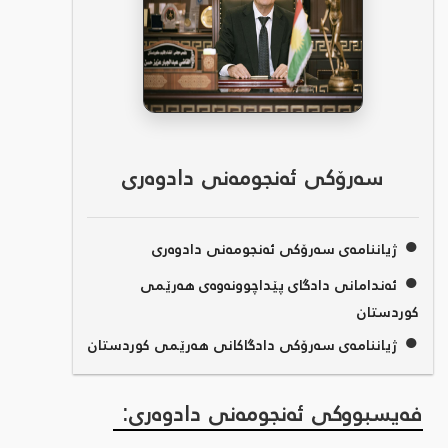
سەرۆکی ئەنجومەنی دادوەری
●
ژیاننامەی سەرۆکی ئەنجومەنی دادوەری
●
ئەندامانی دادگای پێداچوونەوەی هەرێمی
کوردستان
●
ژیاننامەی سەرۆکی دادگاکانی هەرێمی کوردستان
فەیسبووکی ئەنجومەنی دادوەری: