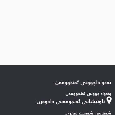
بەدواداچوونی ئەنجوومەن.
بەدواداچوونی ئەنجوومەن.
ناونیشانی ئەنجومەنی دادوەری
:
شەقامی شەست مەتری،