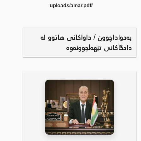
/uploads/amar.pdf
بەدواداچوون / داواکانی هاتوو لە
دادگاکانی تێهەڵچوونەوە