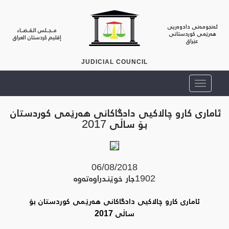
ئەنجومەنی دادوەریی
مــجــلس الـقـضــاء
هەرێمی کوردستانی
إقليم كردستان العراق
عێراق
JUDICIAL COUNCIL
ئاماری كارو چالاكیی دادگاكانی هه‌رێمی كوردستان
بۆ ساڵی 2017
06/08/2018
1902
جار خوێندراوه‌ته‌وه‌
ئاماری كارو چالاكیی دادگاكانی هه‌رێمی كوردستان بۆ
ساڵی 2017