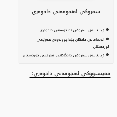
سەرۆکی ئەنجومەنی دادوەری
●
ژیاننامەی سەرۆکی ئەنجومەنی دادوەری
●
ئەندامانی دادگای پێداچوونەوەی هەرێمی
کوردستان
●
ژیاننامەی سەرۆکی دادگاکانی هەرێمی کوردستان
فەیسبووکی ئەنجومەنی دادوەری: