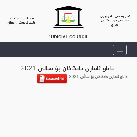
ئەنجومەنی دادوەریی
مــجــلس الـقـضــاء
هەرێمی کوردستانی
إقليم كردستان العراق
عێراق
JUDICIAL COUNCIL
داتاو ئاماری دادگاكان بۆ ساڵی 2021
داتاو ئاماری دادگاكان بۆ ساڵی 2021