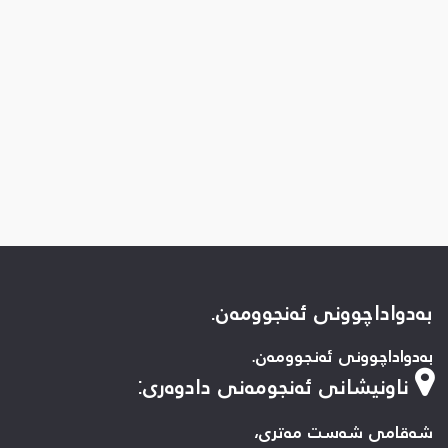
بەدواداچوونی ئەنجوومەن.
بەدواداچوونی ئەنجوومەن.
ناونیشانی ئەنجومەنی دادوەری
:
شەقامی شەست مەتری،