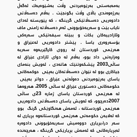
بەمەبەستی بەرێوەبردنی وڵات بەشێوەیەك لەگەڵ
بەرژەوەندی باڵای وڵات بگونجێت . بەڵام دەسەڵاتی
دادوەریی دەسەڵاتێکی گرینگە ، کە پێویستە ئەدای
نایاب بێت و سەربەخۆبوونی ئەم دەسەڵاتە زامنی ماف
وئازادییەکان بکات و ببێتە سیفەتێکی سەرەکی
بۆسەروەری یاسا . پێشتر دادوەریی لەعێراق و
هەرێمی کوردستان لە رووی کارگێریەوە سەربە
وەزارەتی داد بوو، بەڵام لە دوای ئازادی عێراق لە
ساڵی2003 پێشکەوتنێك هاتەدی ، ئەویش بنەمای
جیاکاری بوو لە نێوان دەسەڵاتەکان بەپێی حوکمەکانی
یاسای بەرێوەبردنی دەوڵەتی عێراق ، دواتر بەپێی
حکومەکانی دەستوری عێراق لە ساڵی 2005، هەروەها
لە هەرێمی کوردستان یاسای ژمارە 23ی ساڵی
2007دەرچوو، کە ئەویش یاسای دەسەڵاتی دادوەریی
هەرێمی کوردستانە ، ئەمەش هەنگاوێکی گرنگ بوو
کە لەلایەن حکومەتی هەرێمی کوردستانەوە بڕیاری لە
سەر درا،بڕیاری دووەمیش سەربەخۆبوونی دادوەرە
لەبڕیارەکانی کە ئەمەش بڕیارێکی گرینگە ، هەرچەندە