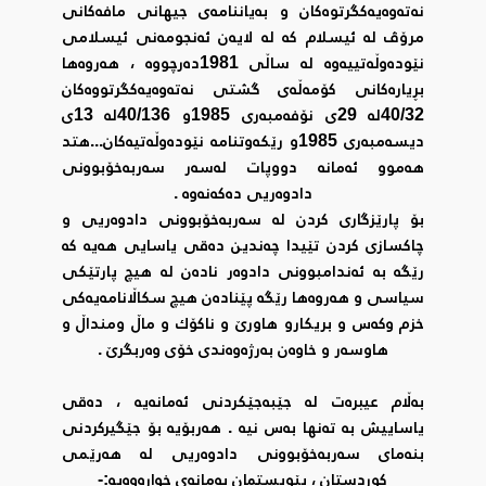
نەتەوەیەکگرتوەکان و بەیاننامەی جیهانی مافەکانی
مرۆڤ لە ئیسلام کە لە لایەن ئەنجومەنی ئیسلامی
نێودەوڵەتییەوە لە ساڵی 1981دەرچووە ، هەروەها
بڕیارەکانی کۆمەڵەی گشتی نەتەوەیەکگرتووەکان
40/32لە 29ی نۆفەمبەری 1985و 40/136لە 13ی
دیسەمبەری 1985و رێکەوتنامە نێودەوڵەتیەکان...هتد
هەموو ئەمانە دووپات لەسەر سەربەخۆبوونی
دادوەریی دەکەنەوە .
بۆ پارێزگاری کردن لە سەربەخۆبوونی دادوەریی و
چاکسازی کردن تێیدا چەندین دەقی یاسایی هەیە کە
رێگە بە ئەندامبوونی دادوەر نادەن لە هیچ پارتێکی
سیاسی و هەروەها رێگە پێنادەن هیچ سکاڵانامەیەکی
خزم وکەس و بریکارو هاورێ و ناکۆك و ماڵ ومنداڵ و
هاوسەر و خاوەن بەرژەوەندی خۆی وەربگرێ .
بەڵام عیبرەت لە جێبەجێکردنی ئەمانەیە ، دەقی
یاساییش بە تەنها بەس نیە . هەربۆیە بۆ جێگیرکردنی
بنەمای سەربەخۆبوونی دادوەریی لە هەرێمی
کوردستان ، پێویستمان بەمانەی خوارەوەیە:-