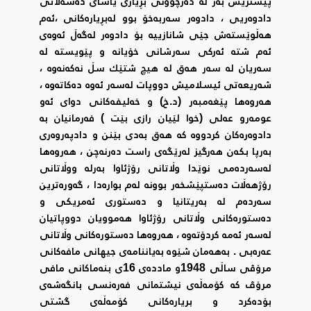
پێشتریش بەر لە دەرچوونی بڕیاری یاسای دەسەڵاتی
دادوەریی ، دادوەر سەربەخۆ بوو لەبڕیارەکانی ،ئەم
هەڵوێستەش جێی شانازییە بۆ دادوەر لەگەڵ ئەوەی
ئەم شتە ئەرکی سەرشانی خۆیانە و پێویستە لە
سەریان لە سەر هەق لە هیچ شتێك سڵ نەکەنەوە ،
شەریعەتی ئیسلامیش دووپات لەسەر ئەوە دەکاتەوە ،
هەروەها پێغەمبەر (د.خ) و خەلیفەکانی دوای ئەو
عومەرو عەلی (خوا لێیان رازی بێت ) فەرمانیان بە
دادوەرەکان کردووە کە هەق بەدی بێنن و دادپەروەری
بەرپا بکەن هەرگیز لەرێگەی راست دەرنەچن ، هەروەها
لەسەردەمی نوێدا وڵاتانی رۆژئاوا بەرلە ووڵاتانی
رۆژهەڵات دەستپێشخەر بوونە لەم بوارەدا ، گەورەترین
سەردەم لە بەریتانیا و دەستوری ئەمریکی و
دەستورەکانی وڵاتانی رۆژئاوا هەموویان دووپاتیان
لەسەر ئەمە کردۆتەوە ، هەروەها دەستورەکانی وڵاتانی
عەرەبی . بەهەمان شێوە بەیاننامەی جیهانی مافەکانی
مرۆڤی ساڵی 1948و ماددەی 16ی بنەماکانی مافی
مرۆڤ کە کۆمەڵەی نیشتمانی فەرەنسی بانگەشەی
بۆدەکرد و بریارەکانی کۆمەڵەی گشتی