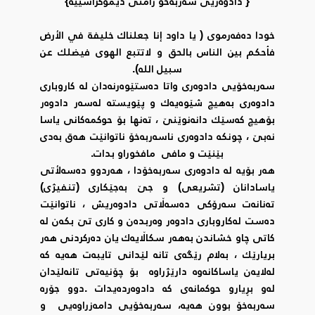
{ دادوەریی سەربەخۆ زامنی دیموکراسییە}
خودا دەفەرموی ( يا داود إنا جعلناك خليفة في الأرض
فأحكم بين الناس بالحق و لاتتبع الهوى فيضلك عن
سبيل الله).
سەربەخۆیی دادوەری واتا دەستێوەرنەدان لە کاروباری
دادوەری بەهیچ شێوەیەك و پێویستە لەسەر دادوەر
بۆهیچ کەسێك دانەنوێنێ ، تەنها بۆ حوکمەکانی یاسا
نەبێ ، چونکە دادوەری ناسەربەخۆ ناتوانێت هەق بەدی
بێنێت و مافی مافخوراو بدات.
هەر بۆیە لە دادوەری سەربەخۆدا ، هەردوو دەسەلأتی
یاسادانان (تشریعی) و جێ بەجێکاری (تنفیژی)
تەنانەت سەرۆکی دەسەڵاتی دادوەریش ، ناتوانێت
دەست لەکاروباری دادوەر وەربدەن و کاری تێ بکەن لە
کاتی چاو خشاندن بەهەر سکاڵایەك یان دەرکردنی هەر
بریارێك ، بەلام رێگەی تانە لێدانی تایبەت هەیە کە
لەلایەن یاساکانەوە دارێژراوە بۆ چۆنیەتی تانەلێدان
لەو بڕیارو حوکمانەی کە دادوەردەیدات .دوو جۆرە
سەربەخۆ بوون هەیە، سەربەخۆیی دامەزراوەیی و