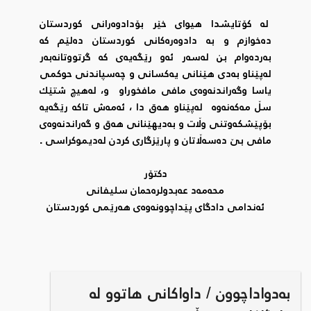
لە کۆتایشدا هیوای خێر بۆدادوەرانی کوردستان
دەخوازم و بە دادوەرەکانی کوردستان دەلێم کە
بەردەوام بن لەسەر ئەو رێگەیەی کە گرتووتانەبەر
لەپێناو بەدی هێنانی یەکسانی و چەسپاندنی حوکمی
یاسا وگەراندنەوەی مافی مافخوراو و، لەهیچ شتێك
سڵ مەکەنەوە لەپێناو هەق دا ، ئەمەش تاکە رێگەیە
بۆپێشکەوتنی وڵات و بەدیهێنانی هەق و گەراندنەوەی
مافی بێ دەسەڵاتان و پارێزگاری کردن لەدیموکراسی .
دکتۆر
محەمەد عەبدولرەحمان سلیفانی
ئەندامی دادگای پێداچوونەوەی هەرێمی کوردستان
بەدواداچوون / داواکانی هاتوو لە