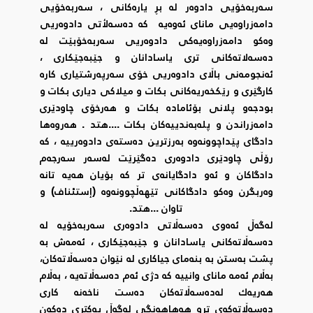
سەربەخۆیی دادوەر لە بڕ یارەکانی ، سەربەخۆیی
دامەزراوەیی مانای ئەوەیە کە دەسەلأتی دادوەریی
وەکو دامەزراوەیەکی دادوەریی سەربەخۆبێت لە
دەسەلاتەکانی تری یاسادانان و جێبەجێکاری ،
ئەنجومەنی باڵای دادوەریی خۆی سەرپەرشتیاری کارە
کارگێری و رێکخەریەکانی بکات و میلاکی دیاری بکات و
بودجەو پلانی بۆئامادە بکات و هەرخۆی چاودێری
دامەزراندن و پلەبەندییەکان بکات ....هتد . هەروەها
دادگای پێداچوونەوە بەرزترین دەستەی دادوەرییە ، کە
رۆڵی چاودێری دادوەری دەگێرێت لەسەر سەرجەم
دادگاکان و ئەو دادگایانەی تر کە بۆیان هەیە تانە
وەربگرن وەکو دادگاکانی تێهەڵچوونەوە (إستئناف) و
تاوان ...هتد.
لەگەڵ ئەەوی دەسەڵاتی دادوەری سەربەخۆیە لە
دەسەڵاتەکانی یاسادانان و جێبەجێکاری ، ئەمەش بە
پشت بەستن بە بنەمای جیاکاری لە نێوان دەسەڵاتەکان،
بەڵام ئەمە مانای وانییە کە دژی ئەم دەسەڵاتەیە ، بەڵام
هەریەك لەدەسەڵاتەکان دەست ناخەنە کاری
دەسەڵاتەکەی ترو هەهاهەنگی لەگەڵ یەکتری دەکەن