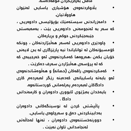
مافی بەرگریکردن موقەدەسە.
• بڵاوکردنەوەی هۆشیاری یاسایی لەنێوان
هاووڵاتیان.
• دامەزراندنی سیستەمێك بۆپۆلیسی دادوەریی ،
کە سەر بە ئەنجومەنی دادوەریی بێت ، بەمەبەستی
جێبەجێکردنی حوکم و بڕیارەکان.
• چاودێری دادوەریی لەسەر هەڵبژاردنەکان ، چونکە
کۆمسیۆنەکان لە توانایاندا نیە پارێزگاری لە بێ لایەنی
خۆیان بکەن ،هەروەها کەمکردنەوەی ئەو خەرجییەی کە
کە لە پرۆسەی هەڵبژاردن سەرف دەکرێت .
• کەمکردنەوەی راڤەکان (حصانه‌) و هەڵوەشاندنەوەی
ئەو بابەتە یاساییانەی کەدەبنە رێگر لەبەردەم کاری
دادگاکان لەبەردەم پەرلەمانی کوردستانەوە.
• بایەخدان بەبژێوی ئابووری دادوەران و کارمەندانی
دادگا .
• پاڵپشتی کردن لە نوسینگەکانی دادوەران
بەدابینکردنی دەق و سەرچاوەی یاسایی.
• دوورنەخستنەوەی دادوەران ، تەنها لەحاڵەتی
ئەنجامدانی تاوان نەبێت .