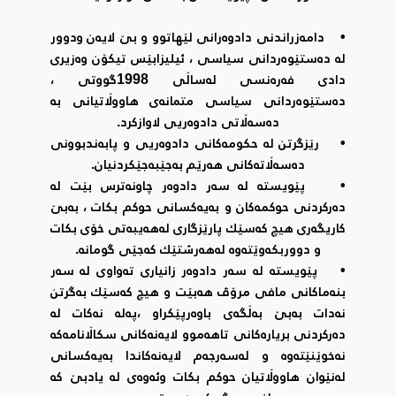
• دامەزراندنی دادوەرانی لێهاتوو و بێ لایەن ودوور
لە دەستێوەردانی سیاسی ، ئیلیزابێس تیکۆن وەزیری
دادی فەرەنسی لەساڵی 1998گووتی ،
دەستێوەردانی سیاسی متمانەی هاووڵاتیانی بە
دەسەڵاتی دادوەریی لاوازکرد.
• رێزگرتن لە حکومەکانی دادوەریی و پابەندبوونی
دەسەڵاتەکانی هەرێم بەجێبەجێکردنیان.
• پێویستە لە سەر دادوەر چاونەترس بێت لە
دەرکردنی حوکمەکان و بەیەکسانی حوکم بکات ، بەبێ
کاریگەری هیچ کەسێك پارێزگاری لەهەیبەتی خۆی بکات
و دووربکەوێتەوە لەهەرشتێك کەجێی گومانە.
• پێویستە لە سەر دادوەر زانیاری تەواوی لە سەر
بنەماکانی مافی مرۆڤ هەبێت و هیچ کەسێك بەگرتن
نەدات بەبێ بەڵگەی باوەرپێکراو ،پەلە نەکات لە
دەرکردنی بریارەکانی تاهەموو لایەنەکانی سکاڵانامەکە
نەخوێنێتەوە و لەسەرجەم لایەنەکاندا بەیەکسانی
لەنێوان هاووڵاتیان حوکم بکات وئەوەی لە یادبێ کە