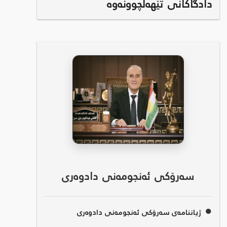
دادگاکانی تێهەڵچوونەوە
سەرۆکی ئەنجومەنی دادوەری
●
ژیاننامەی سەرۆکی ئەنجومەنی دادوەری