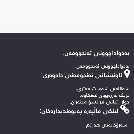
بەدواداچوونی ئەنجوومەن.
بەدواداچوونی ئەنجوومەن.
ناونیشانی ئەنجومەنی دادوەری
:
شەقامی شەست مەتری،
نزیک بەرزەپردی عەنکاوە،
چوار ڕێیانی فرانسۆ میتەران.
لینكی ماڵپه‌ره‌ په‌یوه‌ندیداره‌كان:
-
سه‌رۆکایه‌تی هه‌رێم