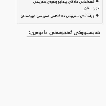
●
ئەندامانی دادگای پێداچوونەوەی هەرێمی
کوردستان
●
ژیاننامەی سەرۆکی دادگاکانی هەرێمی کوردستان
فەیسبووکی ئەنجومەنی دادوەری: