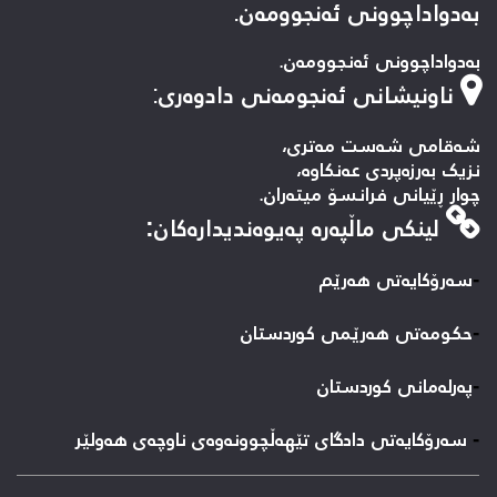
بەدواداچوونی ئەنجوومەن.
بەدواداچوونی ئەنجوومەن.
ناونیشانی ئەنجومەنی دادوەری
:
شەقامی شەست مەتری،
نزیک بەرزەپردی عەنکاوە،
چوار ڕێیانی فرانسۆ میتەران.
لینكی ماڵپه‌ره‌ په‌یوه‌ندیداره‌كان:
-
سه‌رۆکایه‌تی هه‌رێم
-
حكومه‌تی هه‌رێمی كوردستان
-
پەرلەمانی کوردستان
-
سه‌رۆكایه‌تی دادگای تێهه‌ڵچوونه‌وه‌ی ناوچه‌ی هه‌ولێر