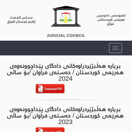
ئەنجومەنی دادوەریی
مــجــلس الـقـضــاء
هەرێمی کوردستانی
إقليم كردستان العراق
عێراق
JUDICIAL COUNCIL
بڕیارە هەڵبژێردراوەکانی دادگای پێداچوونەوەی
هەرێمی کوردستان / دەستەی فراوان /بۆ ساڵی
2024
بڕیارە هەڵبژێردراوەکانی دادگای پێداچوونەوەی
هەرێمی کوردستان / دەستەی فراوان /بۆ ساڵی
2023